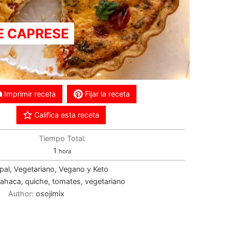
E CAPRESE
Imprimir receta
Fijar la receta
Califica esta receta
Tiempo Total:
1
hora
ipal, Vegetariano, Vegano y Keto
bahaca, quiche, tomates, vegetariano
Author:
osojimix