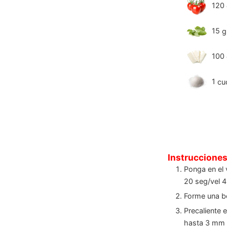
120
15
g
100
1
cu
Instruccione
Ponga en el v
20 seg/vel 4
Forme una bo
Precaliente 
hasta 3 mm 