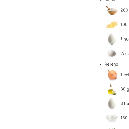
200
100
1
hu
½
c
Relleno
1
ce
30
3
hu
150