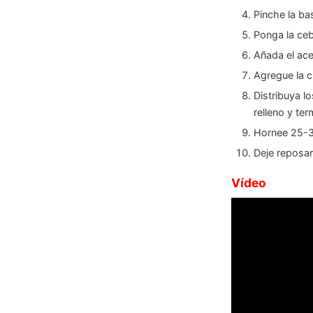
Pinche la ba
Ponga la ceb
Añada el acei
Agregue la c
Distribuya l
relleno y te
Hornee 25-30
Deje reposar
Vídeo