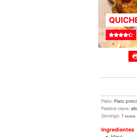
QUICH
Plato:
Plato princ
Palabra clave:
al
Servings:
1
receta
Ingredientes
Masa