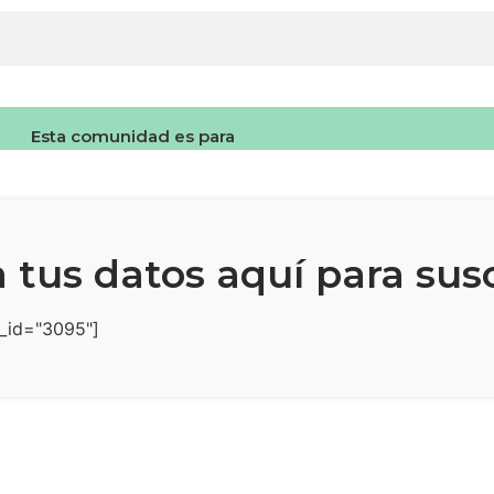
Esta comunidad es para
 tus datos aquí para susc
_id="3095"]