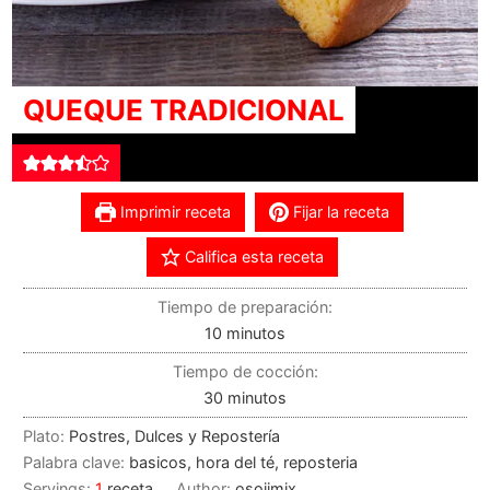
QUEQUE TRADICIONAL
Imprimir receta
Fijar la receta
Califica esta receta
Tiempo de preparación:
10
minutos
Tiempo de cocción:
30
minutos
Plato:
Postres, Dulces y Repostería
Palabra clave:
basicos, hora del té, reposteria
Servings:
1
receta
Author:
osojimix