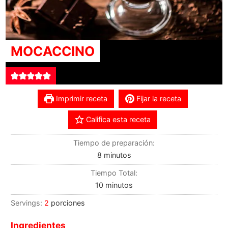
MOCACCINO
Imprimir receta
Fijar la receta
Califica esta receta
Tiempo de preparación:
8
minutos
Tiempo Total:
10
minutos
Servings:
2
porciones
Ingredientes