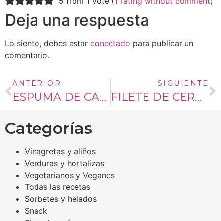
5 from 1 vote (
1 rating without comment
)
Deja una respuesta
Lo siento, debes estar
conectado
para publicar un
comentario.
ANTERIOR
SIGUIENTE
ESPUMA DE CAFÉ INSTANTANEO
FILETE DE CERDO A LA MOSTAZA Y MIEL CON ARROZ VERDE
Categorías
Vinagretas y aliños
Verduras y hortalizas
Vegetarianos y Veganos
Todas las recetas
Sorbetes y helados
Snack