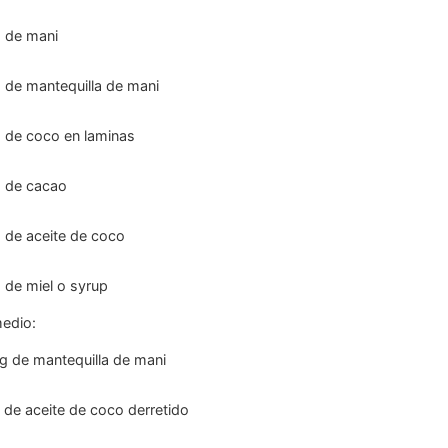
g
de mani
g
de mantequilla de mani
g
de coco en laminas
g
de cacao
g
de aceite de coco
g
de miel o syrup
medio:
g
de mantequilla de mani
de aceite de coco derretido