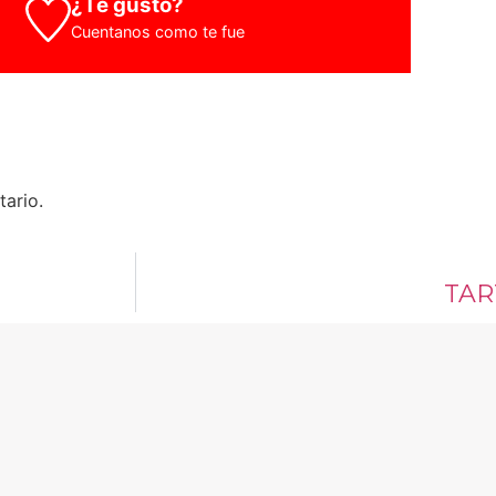
¿Te gustó?
Cuentanos como te fue
ario.
TAR