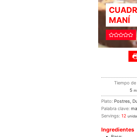
CUADR
MANÍ
Tiempo de 
5
m
Plato:
Postres, D
Palabra clave:
man
Servings:
12
unid
Ingredientes
Base: