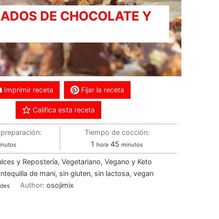
ADOS DE CHOCOLATE Y
Imprimir receta
Fijar la receta
Califica esta receta
preparación:
Tiempo de cocción:
1
45
inutos
hora
minutos
ulces y Repostería, Vegetariano, Vegano y Keto
tequilla de mani, sin gluten, sin lactosa, vegan
Author:
osojimix
ades