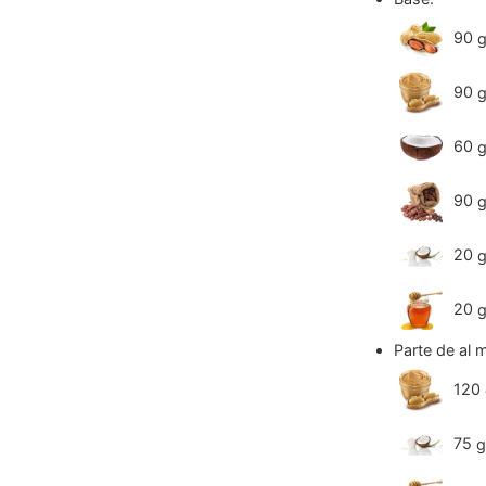
90
90
60
90
20
20
Parte de al 
120
75
g