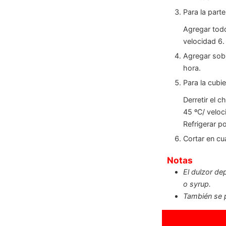
Para la parte
Agregar todo
velocidad 6.
Agregar sobre
hora.
Para la cubie
Derretir el 
45 ºC/ veloc
Refrigerar p
Cortar en cu
Notas
El dulzor de
o syrup.
También se p