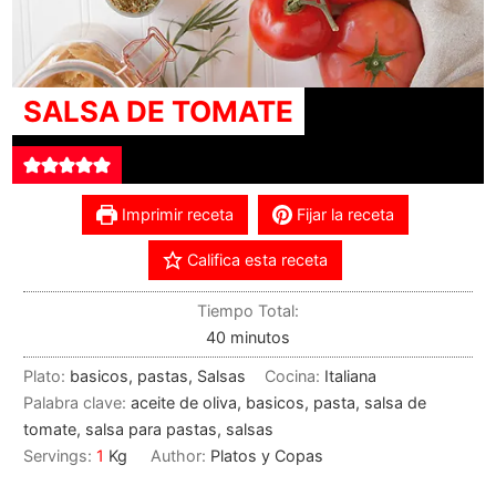
SALSA DE TOMATE
Imprimir receta
Fijar la receta
Califica esta receta
Tiempo Total:
40
minutos
Plato:
basicos, pastas, Salsas
Cocina:
Italiana
Palabra clave:
aceite de oliva, basicos, pasta, salsa de
tomate, salsa para pastas, salsas
Servings:
1
Kg
Author:
Platos y Copas