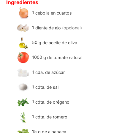
Ingredientes
1
cebolla en cuartos
1
diente de ajo
(opcional)
50
g
de aceite de oliva
1000
g
de tomate natural
1
cda. de azúcar
1
cdta. de sal
1
cdta. de orégano
1
cdta. de romero
15
g
de albahaca