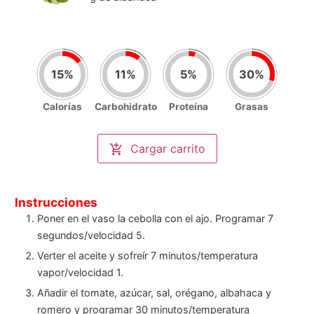
15
%
11
%
5
%
30
%
Calorías
Carbohidrato
Proteína
Grasas
Nutrición por porción
(
2
)
Calorías
Cargar carrito
300
/2000kcal
Carbohidrato
27
/250gr
Proteína
5
/100gr
Grasas
20
/67gr
Instrucciones
Poner en el vaso la cebolla con el ajo. Programar 7
segundos/velocidad 5.
Verter el aceite y sofreír 7 minutos/temperatura
vapor/velocidad 1.
Añadir el tomate, azúcar, sal, orégano, albahaca y
romero y programar 30 minutos/temperatura