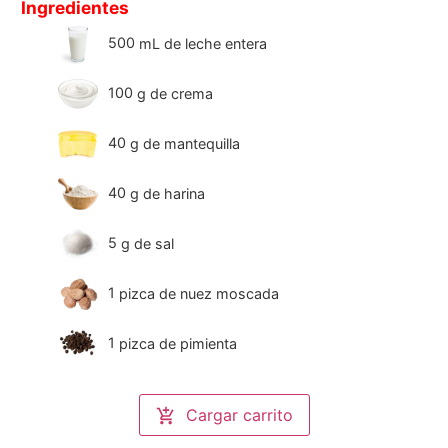
Ingredientes
500
mL
de leche entera
100
g
de crema
40
g
de mantequilla
40
g
de harina
5
g
de sal
1
pizca de nuez moscada
1
pizca de pimienta
Cargar carrito