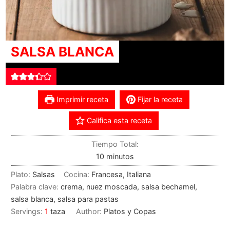
SALSA BLANCA
Imprimir receta
Fijar la receta
Califica esta receta
Tiempo Total:
10
minutos
Plato:
Salsas
Cocina:
Francesa, Italiana
Palabra clave:
crema, nuez moscada, salsa bechamel,
salsa blanca, salsa para pastas
Servings:
1
taza
Author:
Platos y Copas