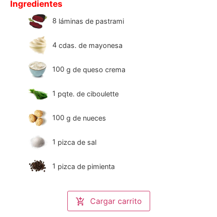
Ingredientes
8
láminas de pastrami
4
cdas. de mayonesa
100
g
de queso crema
1
pqte. de ciboulette
100
g
de nueces
1
pizca de sal
1
pizca de pimienta
Cargar carrito