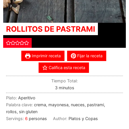
ROLLITOS DE PASTRAMI
Imprimir receta
Fijar la receta
Califica esta receta
Tiempo Total:
3
minutos
Plato:
Aperitivo
Palabra clave:
crema, mayonesa, nueces, pastrami,
rollos, sin gluten
Servings:
6
personas
Author:
Platos y Copas