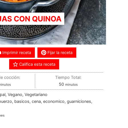
JAS CON QUINOA
Imprimir receta
Fijar la receta
Califica esta receta
e cocción:
Tiempo Total:
50
minutos
minutos
ipal, Vegano, Vegetariano
muerzo, basicos, cena, economico, guarniciones,
nes