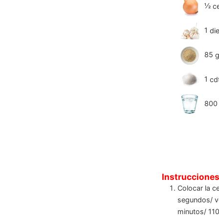
½
c
1
di
85
g
1
cd
800
Instruccione
Colocar la c
segundos/ ve
minutos/ 110