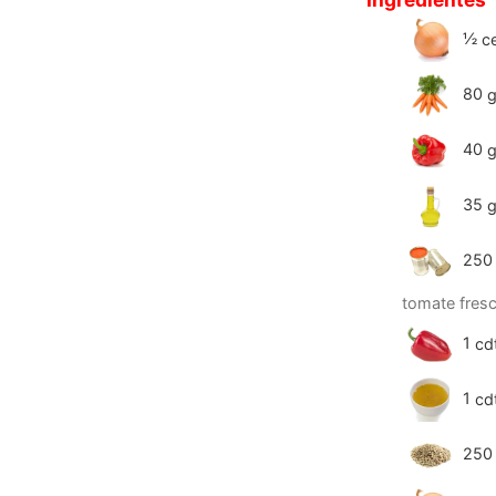
½
c
80
g
40
g
35
g
250
tomate fresc
1
cd
1
cd
250