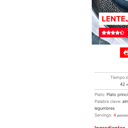
LENTE
Tiempo d
42
Plato:
Plato princ
Palabra clave:
al
legumbres
Servings:
4
porcio
Ingredientes