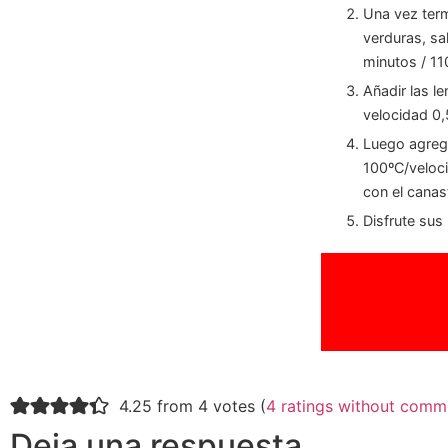
Una vez ter
verduras, sal
minutos / 110
Añadir las l
velocidad 0,
Luego agrega
100ºC/veloci
con el canast
Disfrute sus
4.25 from 4 votes (
4 ratings without comm
Deja una respuesta