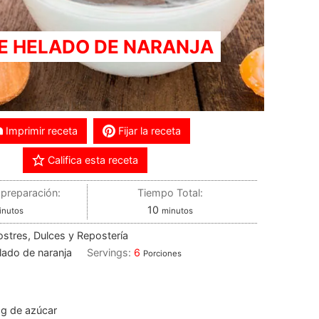
E HELADO DE NARANJA
Imprimir receta
Fijar la receta
Califica esta receta
preparación:
Tiempo Total:
10
inutos
minutos
ostres, Dulces y Repostería
lado de naranja
Servings:
6
Porciones
g
de azúcar