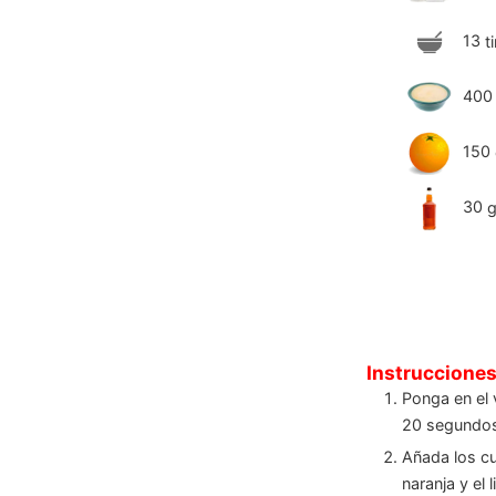
13
t
400
150
30
Instruccione
Ponga en el v
20 segundos
Añada los c
naranja y el 