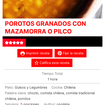
POROTOS GRANADOS CON
MAZAMORRA O PILCO
Imprimir receta
Fijar la receta
Califica esta receta
Tiempo Total:
1
hora
Plato:
Guisos y Legumbres
Cocina:
Chilena
Palabra clave:
choclo, comida chilena, comida tradicional
chilena, porotos
Servings:
5
porciones
Author:
osojimix