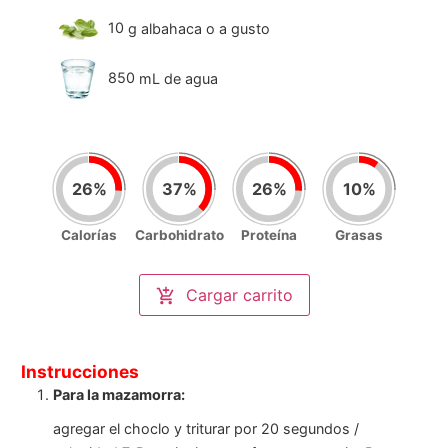
10
g
albahaca o a gusto
850
mL
de agua
26
%
37
%
26
%
10
%
Calorías
Carbohidrato
Proteína
Grasas
Nutrición por porción
(
5
)
Calorías
Cargar carrito
510
/2000kcal
Carbohidrato
93
/250gr
Proteína
26
/100gr
Grasas
7
/67gr
Instrucciones
Para la mazamorra:
agregar el choclo y triturar por 20 segundos /