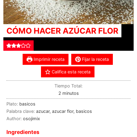
CÓMO HACER AZÚCAR FLOR
Imprimir receta
Fijar la receta
Califica esta receta
Tiempo Total:
2
minutos
Plato:
basicos
Palabra clave:
azucar, azucar flor, basicos
Author:
osojimix
Ingredientes