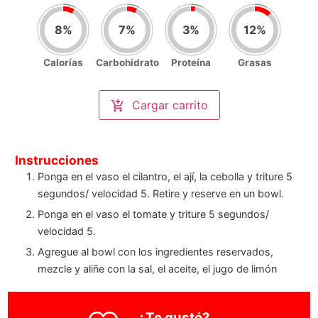
8
%
7
%
3
%
12
%
Calorías
Carbohidrato
Proteína
Grasas
Nutrición por porción
(
2
)
Calorías
Cargar carrito
152
/2000kcal
Carbohidrato
18
/250gr
Proteína
3
/100gr
Grasas
8
/67gr
Instrucciones
Ponga en el vaso el cilantro, el ají, la cebolla y triture 5
segundos/ velocidad 5. Retire y reserve en un bowl.
Ponga en el vaso el tomate y triture 5 segundos/
velocidad 5.
Agregue al bowl con los ingredientes reservados,
mezcle y aliñe con la sal, el aceite, el jugo de limón
¿Te gustó?