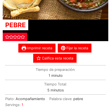
PEBRE
Imprimir receta
Fijar la receta
Califica esta receta
Tiempo de preparación:
1
minuto
Tiempo Total:
5
minutos
Plato:
Acompañamiento
Palabra clave:
pebre
Servings:
1