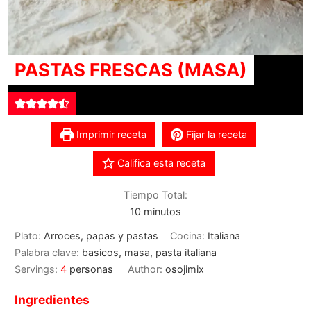
PASTAS FRESCAS (MASA)
Imprimir receta
Fijar la receta
Califica esta receta
Tiempo Total:
10
minutos
Plato:
Arroces, papas y pastas
Cocina:
Italiana
Palabra clave:
basicos, masa, pasta italiana
Servings:
4
personas
Author:
osojimix
Ingredientes