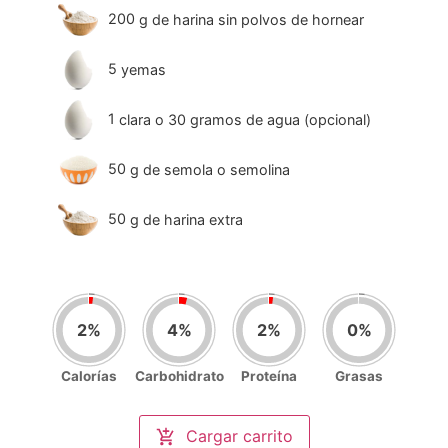
200
g
de harina sin polvos de hornear
5
yemas
1
clara o 30 gramos de agua (opcional)
50
g
de semola o semolina
50
g
de harina extra
2
%
4
%
2
%
0
%
Calorías
Carbohidrato
Proteína
Grasas
Nutrición por porción
(
4
)
Calorías
Cargar carrito
49
/2000kcal