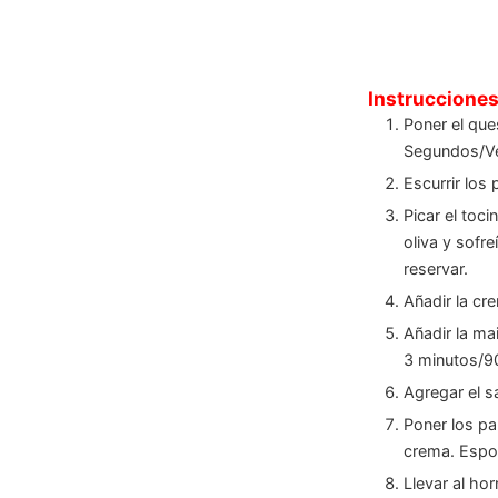
Instruccione
Poner el que
Segundos/Ve
Escurrir los 
Picar el toci
oliva y sofr
reservar.
Añadir la cr
Añadir la ma
3 minutos/90
Agregar el s
Poner los pa
crema. Espol
Llevar al ho