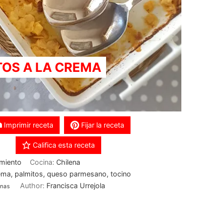
TOS A LA CREMA
Imprimir receta
Fijar la receta
Califica esta receta
miento
Cocina:
Chilena
ema, palmitos, queso parmesano, tocino
Author:
Francisca Urrejola
onas