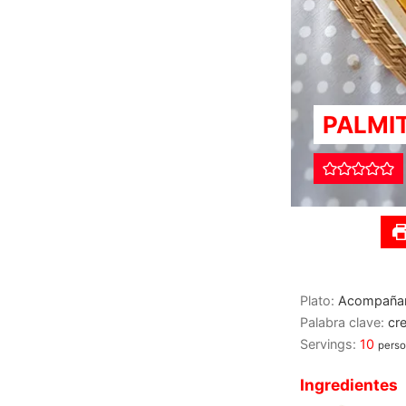
PALMI
Plato:
Acompaña
Palabra clave:
cr
Servings:
10
pers
Ingredientes