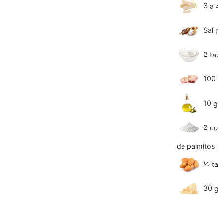
3
a 
Sal
2
ta
100
10
g
2
cu
de palmitos
½
t
30
g