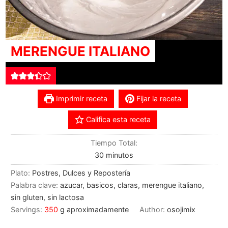
MERENGUE ITALIANO
Imprimir receta
Fijar la receta
Califica esta receta
Tiempo Total:
30
minutos
Plato:
Postres, Dulces y Repostería
Palabra clave:
azucar, basicos, claras, merengue italiano,
sin gluten, sin lactosa
Servings:
350
g aproximadamente
Author:
osojimix