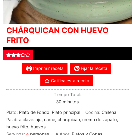
CHÁRQUICAN CON HUEVO
FRITO
Imprimir receta
Fijar la receta
Califica esta receta
Tiempo Total:
30
minutos
Plato:
Plato de Fondo, Plato principal
Cocina:
Chilena
Palabra clave:
ajo, carne, charquican, crema de zapallo,
huevo frito, huevos
Servings:
4
personas
Author:
Platos y Copas