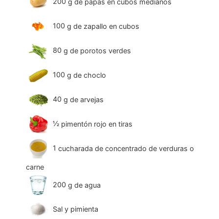
200
g
de papas en cubos medianos
100
g
de zapallo en cubos
80
g
de porotos verdes
100
g
de choclo
40
g
de arvejas
½
pimentón rojo en tiras
1
cucharada de concentrado de verduras o
carne
200
g
de agua
Sal y pimienta