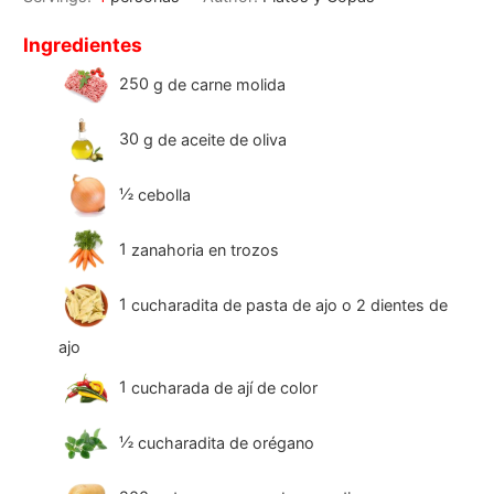
Ingredientes
250
g
de carne molida
30
g
de aceite de oliva
½
cebolla
1
zanahoria en trozos
1
cucharadita de pasta de ajo o 2 dientes de
ajo
1
cucharada de ají de color
½
cucharadita de orégano