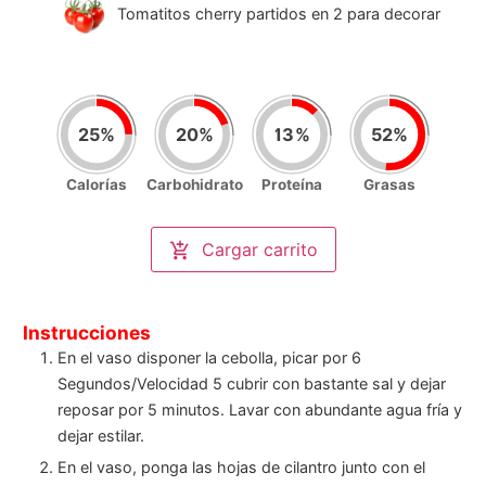
Tomatitos cherry partidos en 2 para decorar
25
%
20
%
13
%
52
%
Calorías
Carbohidrato
Proteína
Grasas
Nutrición por porción
(
1
)
Calorías
Cargar carrito
509
/2000kcal
Carbohidrato
51
/250gr
Proteína
13
/100gr
Grasas
35
/67gr
Instrucciones
En el vaso disponer la cebolla, picar por 6
Segundos/Velocidad 5 cubrir con bastante sal y dejar
reposar por 5 minutos. Lavar con abundante agua fría y
dejar estilar.
En el vaso, ponga las hojas de cilantro junto con el