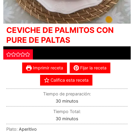
CEVICHE DE PALMITOS CON
PURE DE PALTAS
Imprimir receta
Fijar la receta
Califica esta receta
Tiempo de preparación:
30
minutos
Tiempo Total:
30
minutos
Plato:
Aperitivo