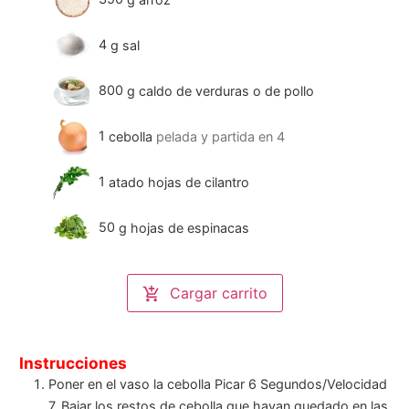
4
g
sal
800
g
caldo de verduras o de pollo
1
cebolla
pelada y partida en 4
1
atado
hojas de cilantro
50
g
hojas de espinacas
Cargar carrito
Instrucciones
Poner en el vaso la cebolla Picar 6 Segundos/Velocidad
7. Bajar los restos de cebolla que hayan quedado en las