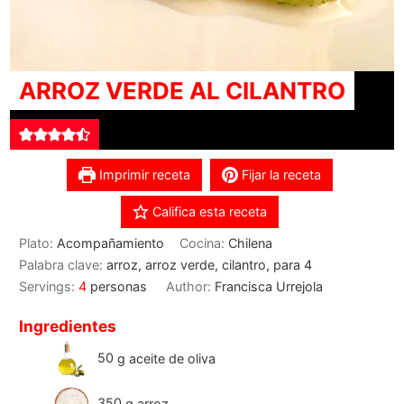
ARROZ VERDE AL CILANTRO
Imprimir receta
Fijar la receta
Califica esta receta
Plato:
Acompañamiento
Cocina:
Chilena
Palabra clave:
arroz, arroz verde, cilantro, para 4
Servings:
4
personas
Author:
Francisca Urrejola
Ingredientes
50
g
aceite de oliva
350
g
arroz