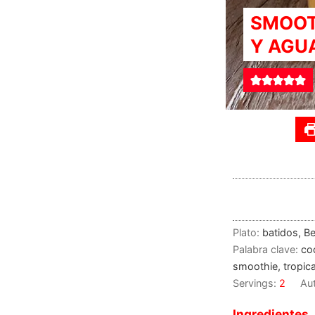
SMOOTH
Y AGU
Plato:
batidos, B
Palabra clave:
coc
smoothie, tropica
Servings:
2
Au
Ingredientes