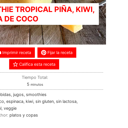
IE TROPICAL PIÑA, KIWI,
A DE COCO
Imprimir receta
Fijar la receta
Califica esta receta
Tiempo Total:
5
minutos
ebidas, jugos, smoothies
o, espinaca, kiwi, sin gluten, sin lactosa,
l, veggie
thor:
platos y copas