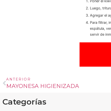
Poner el kiw
Luego, tritur
Agregar el a
Para filtrar,
espátula, ve
servir de in
ANTERIOR
MAYONESA HIGIENIZADA
Categorías