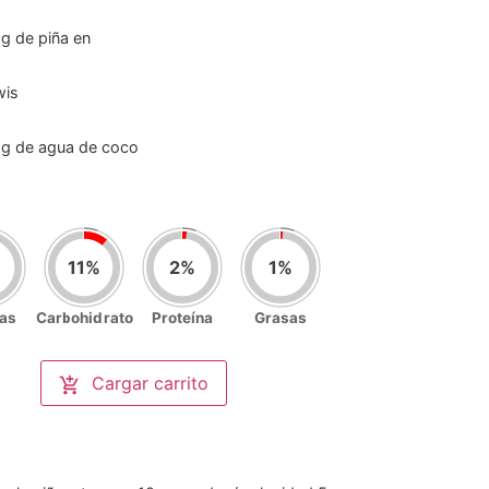
g
de piña en
wis
g
de agua de coco
11
%
2
%
1
%
ías
Carbohidrato
Proteína
Grasas
Nutrición por porción
(
2
)
Calorías
Cargar carrito
112
/2000kcal
Carbohidrato
29
/250gr
Proteína
2
/100gr
Grasas
1
/67gr
s