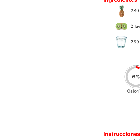
280
2
ki
250
6
%
Calor
Instruccione