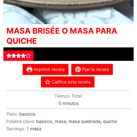
MASA BRISÉE O MASA PARA
QUICHE
Imprimir receta
Fijar la receta
Califica esta receta
Tiempo Total:
5
minutos
Plato:
basicos
Palabra clave:
basicos, masa, masa quebrada, quiche
Servings:
1
masa