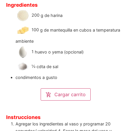
Ingredientes
200
g
de harina
100
g
de mantequilla en cubos a temperatura
ambiente
1
huevo o yema (opcional)
½
cdta
de sal
condimentos a gusto
Cargar carrito
Instrucciones
Agregar los ingredientes al vaso y programar 20
segundos/ velocidad 4. Sacar la masa del vaso y