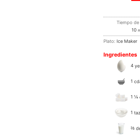
Tiempo de 
10
m
Plato:
Ice Maker
Ingredientes
4
ye
1
cd
1 ¼
1
ta
⅔
d