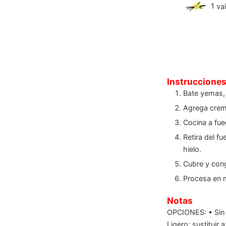
1
va
Instruccione
Bate yemas, 
Agrega crema
Cocina a fue
Retira del fu
hielo.
Cubre y con
Procesa en
Notas
OPCIONES:
• Sin
Ligero: sustituir