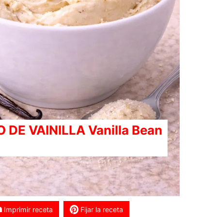
 DE VAINILLA Vanilla Bean
)
Imprimir receta
Fijar la receta