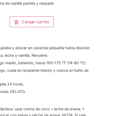
ina de vainilla partida y raspada
Cargar carrito
s
jarabe y azúcar en cacerola pequeña hasta disolver.
, leche y vainilla. Revuelve.
go medio, batiendo, hasta 165–175 °F (74–80 °C).
ego, cuela en recipiente interior y coloca en baño de
gela 24 horas.
 modo GELATO.
 lácteos: usar crema de coco + leche de avena.
•
 azúcar con stevia y néctar de agave.
NOTA: Si sale