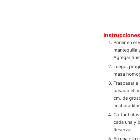
Instruccione
Poner en el 
mantequilla 
Agregar hue
Luego, prog
masa homog
Traspasar a 
pasado el ti
cm. de gros
cucharaditas
Cortar tirit
cada una y p
Reservar.
En una olla c