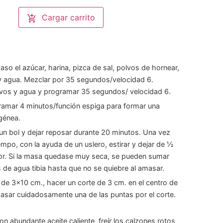
Cargar carrito
s
vaso el azúcar, harina, pizca de sal, polvos de hornear,
y agua. Mezclar por 35 segundos/velocidad 6.
vos y agua y programar 35 segundos/ velocidad 6.
ramar 4 minutos/función espiga para formar una
énea.
un bol y dejar reposar durante 20 minutos. Una vez
empo, con la ayuda de un uslero, estirar y dejar de ½
or. Si la masa quedase muy seca, se pueden sumar
 de agua tibia hasta que no se quiebre al amasar.
as de 3x10 cm., hacer un corte de 3 cm. en el centro de
asar cuidadosamente una de las puntas por el corte.
on abundante aceite caliente, freír los calzones rotos