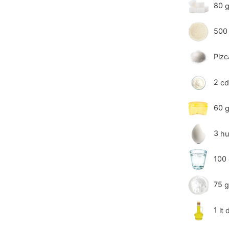
80
500
Pizc
2
cd
60
3
hu
100
75
g
1
lt
d