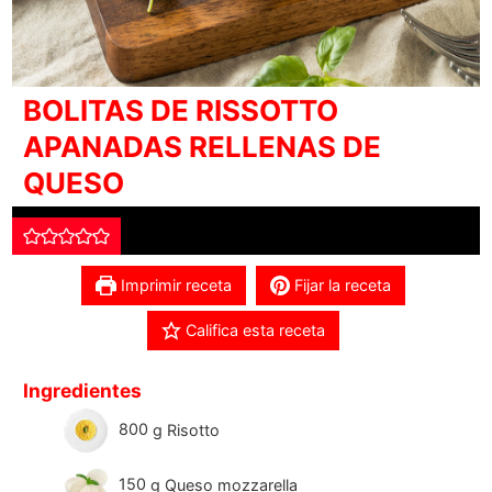
BOLITAS DE RISSOTTO
APANADAS RELLENAS DE
QUESO
Imprimir receta
Fijar la receta
Califica esta receta
Ingredientes
800
g
Risotto
150
g
Queso mozzarella