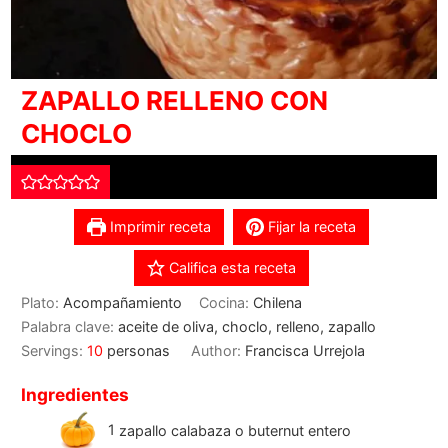
ZAPALLO RELLENO CON
CHOCLO
Imprimir receta
Fijar la receta
Califica esta receta
Plato:
Acompañamiento
Cocina:
Chilena
Palabra clave:
aceite de oliva, choclo, relleno, zapallo
Servings:
10
personas
Author:
Francisca Urrejola
Ingredientes
1
zapallo calabaza o buternut entero