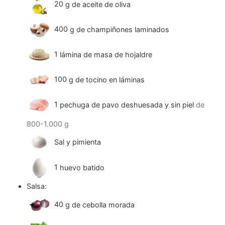
20
g
de aceite de oliva
400
g
de champiñones laminados
1
lámina de masa de hojaldre
100
g
de tocino en láminas
1
pechuga de pavo deshuesada y sin piel
de
800-1.000 g
Sal y pimienta
1
huevo batido
Salsa:
40
g
de cebolla morada