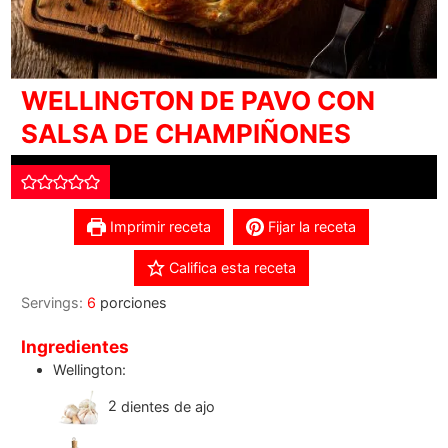
WELLINGTON DE PAVO CON
SALSA DE CHAMPIÑONES
Imprimir receta
Fijar la receta
Califica esta receta
Servings:
6
porciones
Ingredientes
Wellington:
2
dientes de ajo