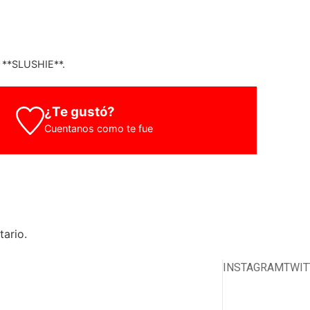
s
 **SLUSHIE**.
¿Te gustó?
Cuentanos como te fue
ario.
INSTAGRAM
TWIT