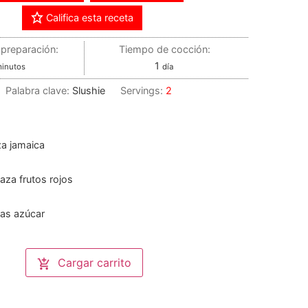
Califica esta receta
preparación:
Tiempo de cocción:
1
inutos
día
Palabra clave:
Slushie
Servings:
2
za jamaica
taza frutos rojos
as azúcar
Cargar carrito