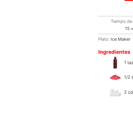
Tiempo de 
15
m
Plato:
Ice Maker
Ingredientes
1
ta
1/2
2
cd