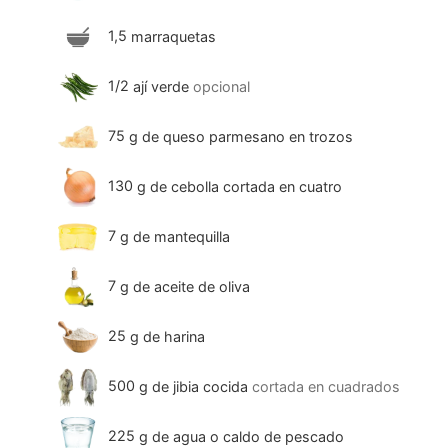
1,5
marraquetas
1/2
ají verde
opcional
75
g
de queso parmesano en trozos
130
g
de cebolla cortada en cuatro
7
g
de mantequilla
7
g
de aceite de oliva
25
g
de harina
500
g
de jibia cocida
cortada en cuadrados
225
g
de agua o caldo de pescado