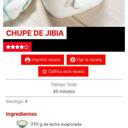
CHUPE DE JIBIA
Imprimir receta
Fijar la receta
Califica esta receta
Tiempo Total:
45
minutos
Servings:
4
Ingredientes
250
g
de leche evaporada