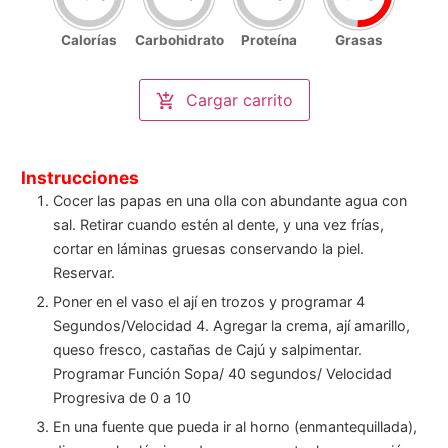
Calorías
Carbohidrato
Proteína
Grasas
Nutrición por porción
(
8
)
Calorías
Cargar carrito
469
/2000kcal
Carbohidrato
30
/250gr
Proteína
11
/100gr
Grasas
35
/67gr
Instrucciones
Cocer las papas en una olla con abundante agua con
sal. Retirar cuando estén al dente, y una vez frías,
cortar en láminas gruesas conservando la piel.
Reservar.
Poner en el vaso el ají en trozos y programar 4
Segundos/Velocidad 4. Agregar la crema, ají amarillo,
queso fresco, castañas de Cajú y salpimentar.
Programar Función Sopa/ 40 segundos/ Velocidad
Progresiva de 0 a 10
En una fuente que pueda ir al horno (enmantequillada),