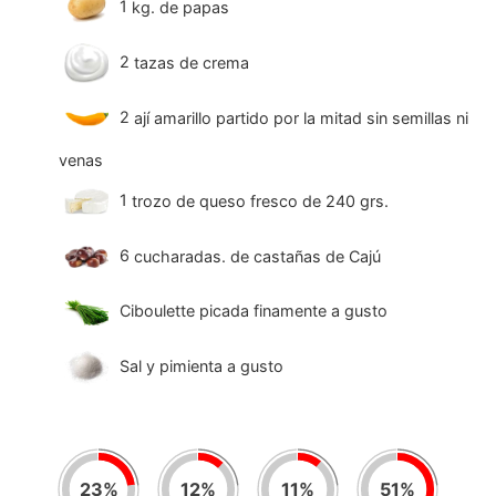
1
kg.
de papas
2
tazas de crema
2
ají amarillo partido por la mitad sin semillas ni
venas
1
trozo de queso fresco de 240 grs.
6
cucharadas. de castañas de Cajú
Ciboulette picada finamente a gusto
Sal y pimienta a gusto
23
%
12
%
11
%
51
%