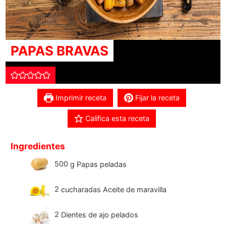
PAPAS BRAVAS
Imprimir receta
Fijar la receta
Califica esta receta
Ingredientes
500
g
Papas peladas
2
cucharadas Aceite de maravilla
2
Dientes de ajo pelados