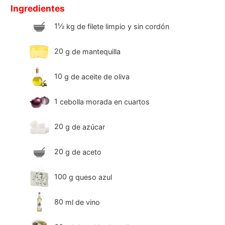
Ingredientes
1½
kg
de filete limpio y sin cordón
20
g
de mantequilla
10
g
de aceite de oliva
1
cebolla morada en cuartos
20
g
de azúcar
20
g
de aceto
100
g
queso azul
80
ml
de vino