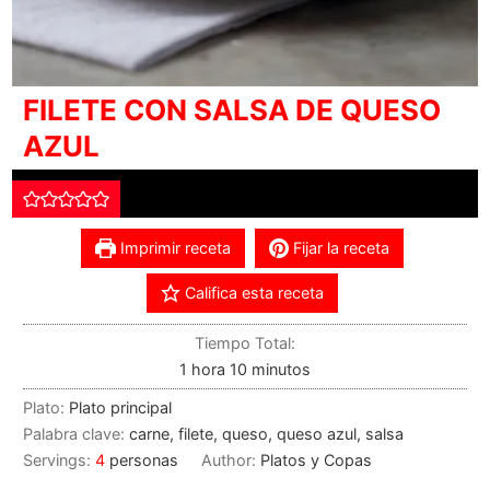
FILETE CON SALSA DE QUESO
AZUL
Imprimir receta
Fijar la receta
Califica esta receta
Tiempo Total:
1
hora
10
minutos
Plato:
Plato principal
Palabra clave:
carne, filete, queso, queso azul, salsa
Servings:
4
personas
Author:
Platos y Copas