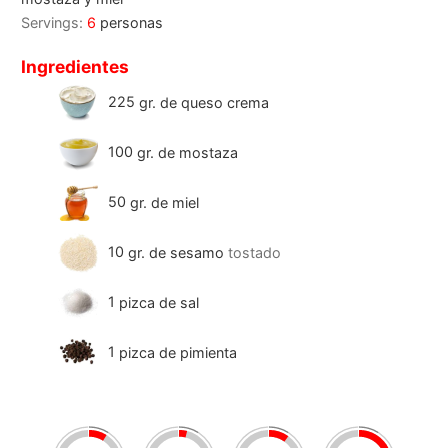
Servings:
6
personas
Ingredientes
225
gr.
de queso crema
100
gr.
de mostaza
50
gr.
de miel
10
gr.
de sesamo
tostado
1
pizca de sal
1
pizca de pimienta