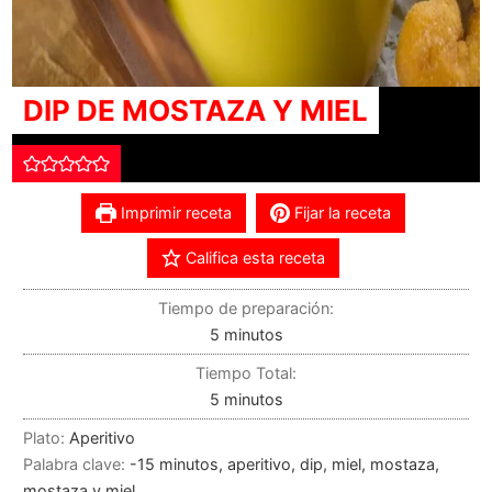
DIP DE MOSTAZA Y MIEL
Imprimir receta
Fijar la receta
Califica esta receta
Tiempo de preparación:
5
minutos
Tiempo Total:
5
minutos
Plato:
Aperitivo
Palabra clave:
-15 minutos, aperitivo, dip, miel, mostaza,
mostaza y miel