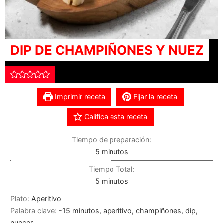
DIP DE CHAMPIÑONES Y NUEZ
Imprimir receta
Fijar la receta
Califica esta receta
Tiempo de preparación:
5
minutos
Tiempo Total:
5
minutos
Plato:
Aperitivo
Palabra clave:
-15 minutos, aperitivo, champiñones, dip,
nueces