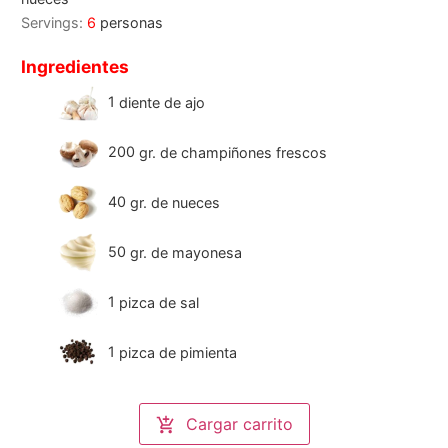
Servings:
6
personas
Ingredientes
1
diente de ajo
200
gr.
de champiñones frescos
40
gr.
de nueces
50
gr.
de mayonesa
1
pizca de sal
1
pizca de pimienta
Cargar carrito