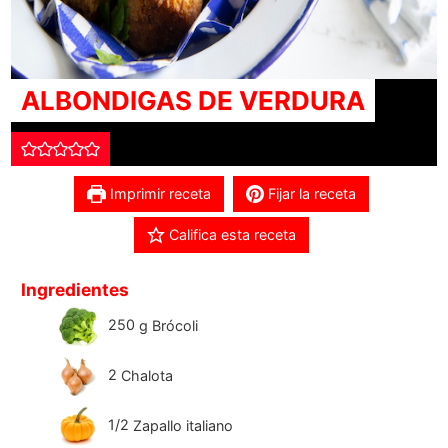
ALBONDIGAS DE VERDURA
Imprimir receta
Fijar la receta
Califica esta receta
Ingredientes
250
g
Brócoli
2
Chalota
1/2
Zapallo italiano