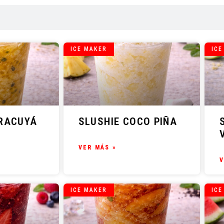
ICE MAKER
ICE
RACUYÁ
SLUSHIE COCO PIÑA
VER MÁS »
V
ICE MAKER
ICE